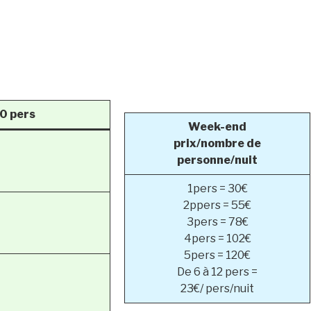
0 pers
Week-end
prix/nombre de
personne/nuit
1pers = 30€
2ppers = 55€
3pers = 78€
4pers = 102€
5pers = 120€
De 6 à 12 pers =
23€/ pers/nuit